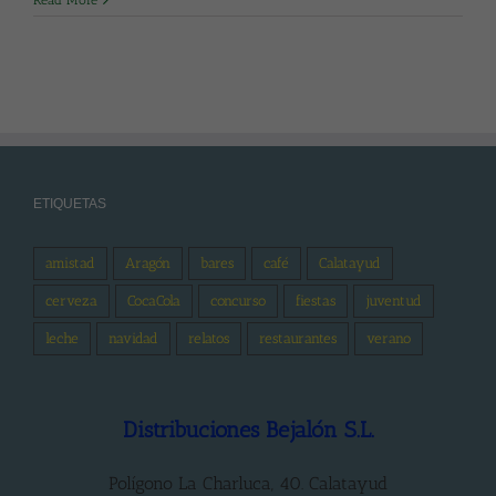
Read More
ETIQUETAS
amistad
Aragón
bares
café
Calatayud
cerveza
CocaCola
concurso
fiestas
juventud
leche
navidad
relatos
restaurantes
verano
Distribuciones Bejalón S.L.
Polígono La Charluca, 40. Calatayud