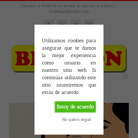
Skip
Llámanos al 976881345 en horario de atención al público
|
to
marketing@bejalon.com
content
Facebook
LinkedIn
Twitter
Instagram
Utilizamos cookies para
asegurar que te damos
la mejor experiencia
como usuario en
nuestro sitio web. Si
continúas utilizando este
sitio asumiremos que
estás de acuerdo.
Estoy de acuerdo
No quiero seguir.