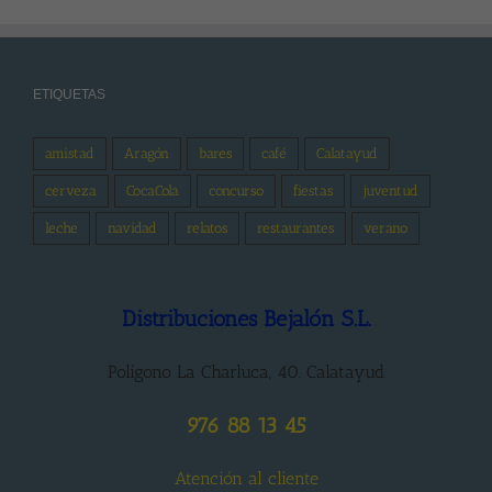
ETIQUETAS
amistad
Aragón
bares
café
Calatayud
cerveza
CocaCola
concurso
fiestas
juventud
leche
navidad
relatos
restaurantes
verano
Distribuciones Bejalón S.L.
Polígono La Charluca, 40. Calatayud
976 88 13 45
Atención al cliente