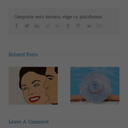
Compartir esta historia, elige tu plataforma!
Facebook
Twitter
LinkedIn
Reddit
Google+
Tumblr
Pinterest
Vk
Email
Related Posts
Dicen que ocurrió
en verano
Leave A Comment