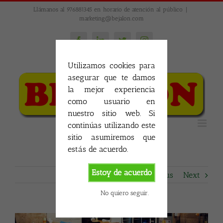
Skip
Llámanos al 976881345 en horario de atención al público
|
to
marketing@bejalon.com
content
Facebook
LinkedIn
Twitter
Instagram
Utilizamos cookies para
asegurar que te damos
la mejor experiencia
como usuario en
nuestro sitio web. Si
continúas utilizando este
sitio asumiremos que
estás de acuerdo.
Estoy de acuerdo
Previous
Next
No quiero seguir.
View