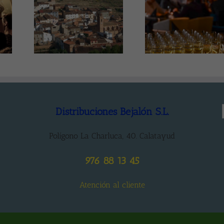
2018
Consejos 
Tendencias en
 ¡A
organizar la
hostelería para el
 cada
de Nochev
2018
!
fuera de 
Distribuciones Bejalón S.L.
Polígono La Charluca, 40. Calatayud
976 88 13 45
Atención al cliente