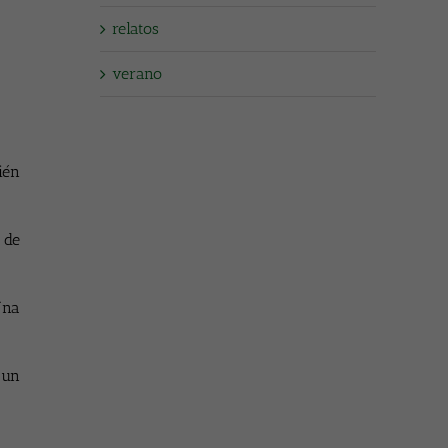
relatos
verano
ién
 de
Una
 un