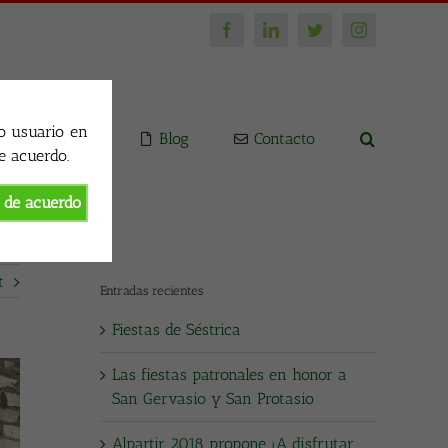
Facebook
LinkedIn
Twitter
Instagram
o usuario en
Inicio
Blog
Contacto
e acuerdo.
 de acuerdo
t
Entradas recientes
Fiestas de Séstrica
Las fiestas patronales en honor a
San Gervasio y San Protasio
Alpartir 2018 propone ¡A disfrutar