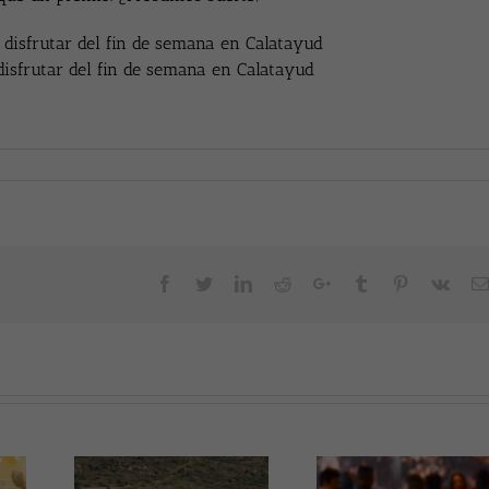
isfrutar del fin de semana en Calatayud
Facebook
Twitter
LinkedIn
Reddit
Google+
Tumblr
Pinterest
Vk