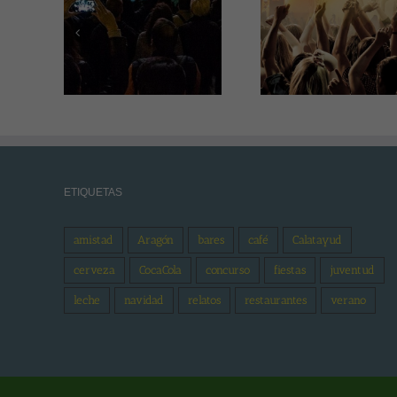
Las fiestas
Alpartir 
patronales en
propone
éstrica
honor a San
disfrutar
Gervasio y San
minuto
Protasio
ETIQUETAS
amistad
Aragón
bares
café
Calatayud
cerveza
CocaCola
concurso
fiestas
juventud
leche
navidad
relatos
restaurantes
verano