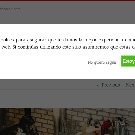
@bejalon.com
cookies para asegurar que te damos la mejor experiencia com
o web. Si continúas utilizando este sitio asumiremos que estás d
Estoy
No quiero seguir.
Previous
Nex