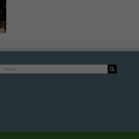
para
s cenas
ieja
casa
Search
for: