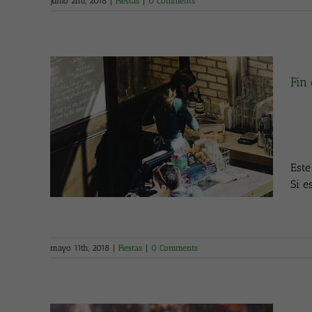
junio 2nd, 2018
|
Fiestas
|
0 Comments
Fin
ud
Este
Si e
mayo 11th, 2018
|
Fiestas
|
0 Comments