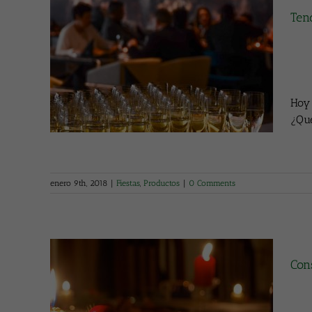
Ten
a el
Hoy 
¿Qué
enero 9th, 2018
|
Fiestas
,
Productos
|
0 Comments
Con
nas de