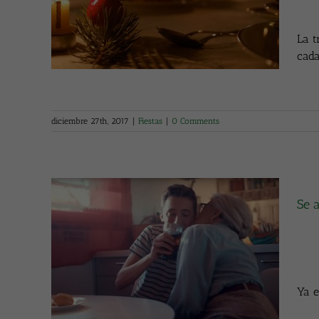
a
La t
cada
diciembre 27th, 2017
|
Fiestas
|
0 Comments
Se 
l con
Ya e