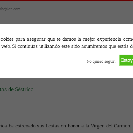
@bejalon.com
cookies para asegurar que te damos la mejor experiencia com
o web. Si continúas utilizando este sitio asumiremos que estás d
Estoy
No quiero seguir.
tas de Séstrica
rica ha estrenado sus fiestas en honor a la Virgen del Carmen.