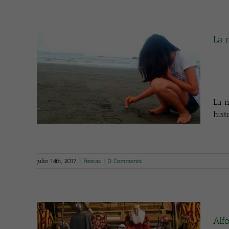
La 
La n
hist
julio 14th, 2017
|
Fiestas
|
0 Comments
Alf