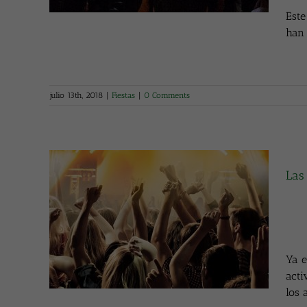
Este
han 
julio 13th, 2018
|
Fiestas
|
0 Comments
Las
r a San
Ya e
acti
los 