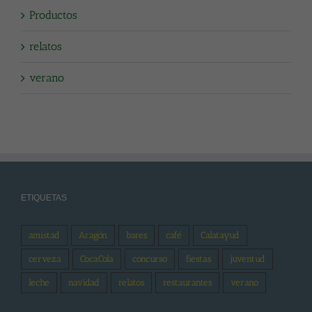
Productos
relatos
verano
ETIQUETAS
amistad
Aragón
bares
café
Calatayud
cerveza
CocaCola
concurso
fiestas
juventud
leche
navidad
relatos
restaurantes
verano