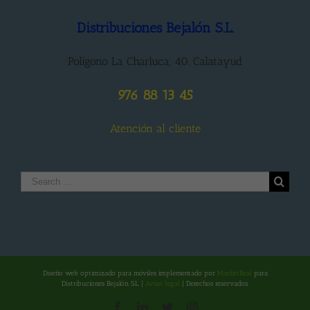
Distribuciones Bejalón S.L.
Polígono La Charluca, 40. Calatayud
976 88 13 45
Atención al cliente
Search
for:
Diseño web optimizado para móviles
implementado por
MarketReal
para
Distribuciones Bejalón S.L. |
Aviso legal
| Derechos reservados.
Facebook
LinkedIn
Twitter
Instagram