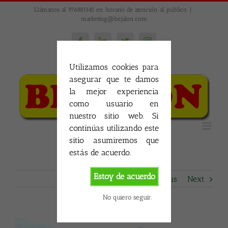
Skip
Llámanos al 976881345 en horario de atención al público
|
to
marketing@bejalon.com
content
Facebook
LinkedIn
Twitter
Instagram
Utilizamos cookies para
asegurar que te damos
la mejor experiencia
como usuario en
nuestro sitio web. Si
continúas utilizando este
sitio asumiremos que
estás de acuerdo.
Estoy de acuerdo
Previous
Next
No quiero seguir.
View