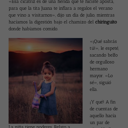
«Esa cicatriz es de una herida que te hiciste aposta,
para que la tita Juana te inflara a regalos el verano
que vino a visitarnos», dijo un día de julio, mientras
hacíamos la digestión bajo el chamizo del
chiringuito
donde habíamos comido.
«¡Qué sabrás
tú!», le espeté,
sacando belfo
de orgulloso
hermano
mayor. «Lo
sé», siguió
ella.
¡Y qué! A fin
de cuentas de
aquello hacía
un par de
La niña tiene poderes. Relato a